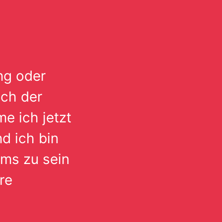
ng oder
ich der
e ich jetzt
d ich bin
ams zu sein
re