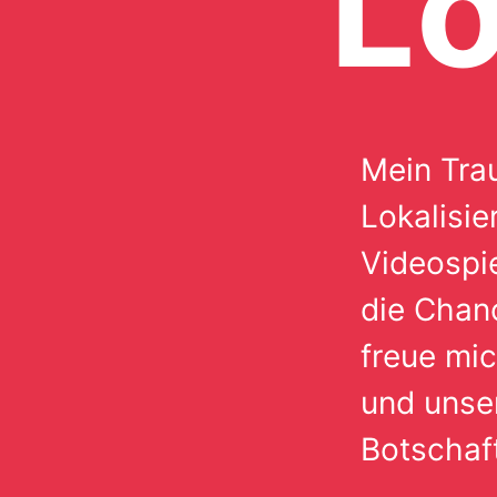
L
Mein Tra
Lokalisie
Videospie
die Chan
freue mic
und unser
Botschaf