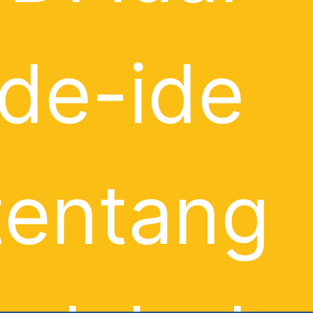
ide-ide
tentang