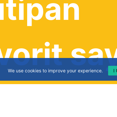
tipan
vorit sa
We use cookies to improve your experience.
I