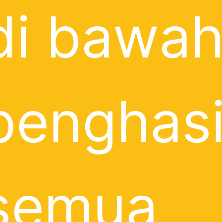
di bawa
penghasi
semua