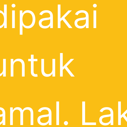
dipakai
untuk
amal. La