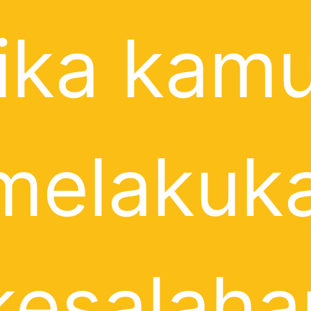
jika kam
melakuk
kesalaha