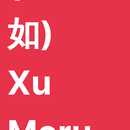
如)
Xu