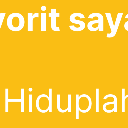
vorit say
"Hidupla