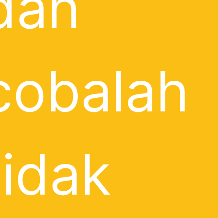
dan
cobalah
tidak