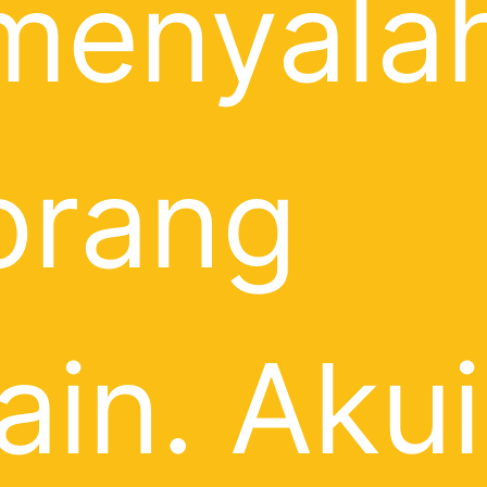
menyala
orang
lain. Akui