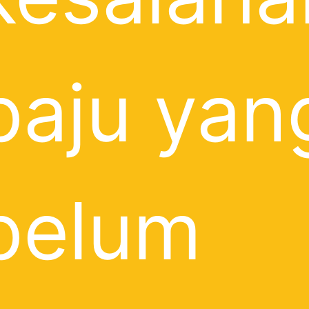
baju yan
belum