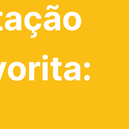
tação
vorita: