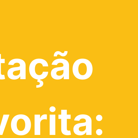
tação
vorita: