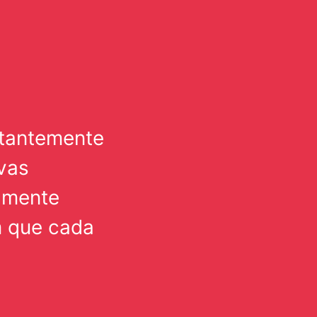
stantemente
vas
amente
m que cada