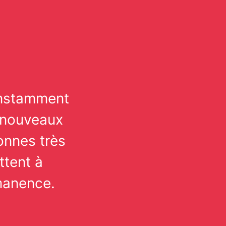
onstamment
 nouveaux
onnes très
ttent à
manence.