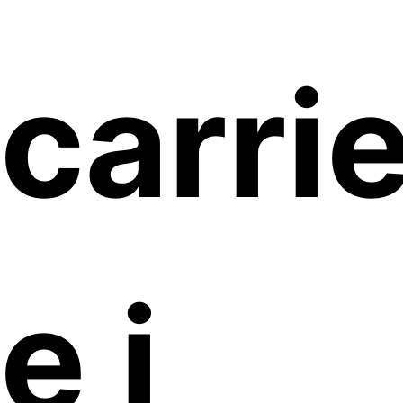
carri
e i