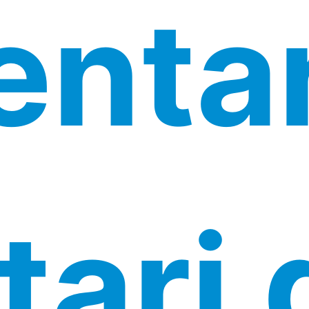
enta
tari 