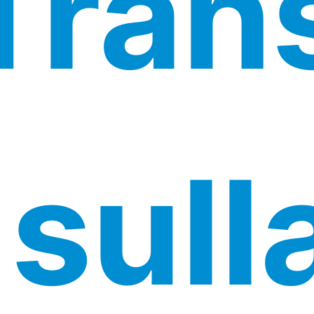
Trans
 sull