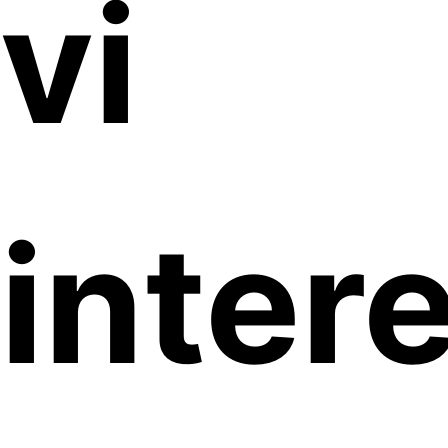
vi
inter