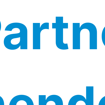
artn
nend