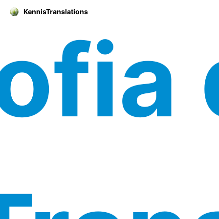
KennisTranslations
ofia 