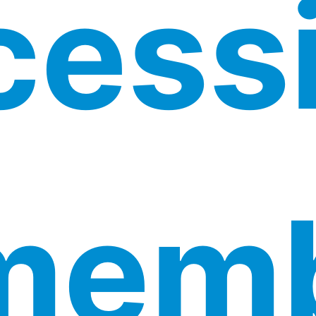
essi
 memb