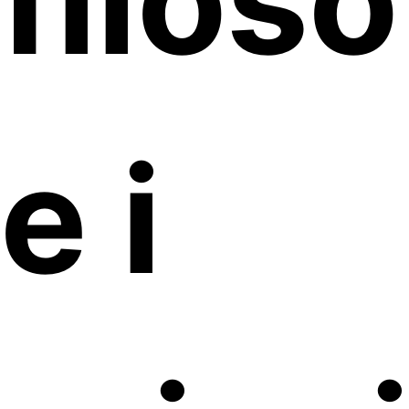
filoso
e i