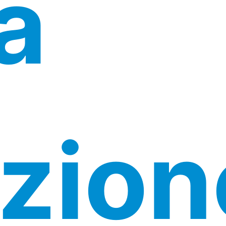
a
zion