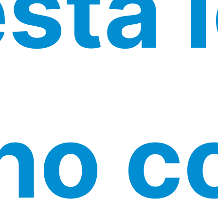
sta 
no c