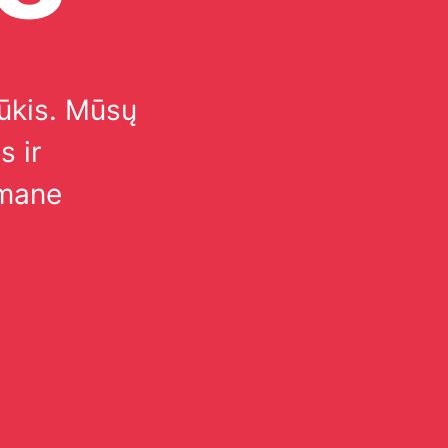
šūkis. Mūsų
s ir
 mane