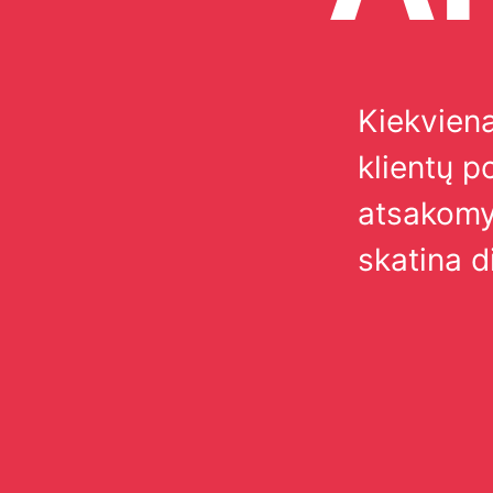
Kiekviena
klientų po
atsakomyb
skatina di