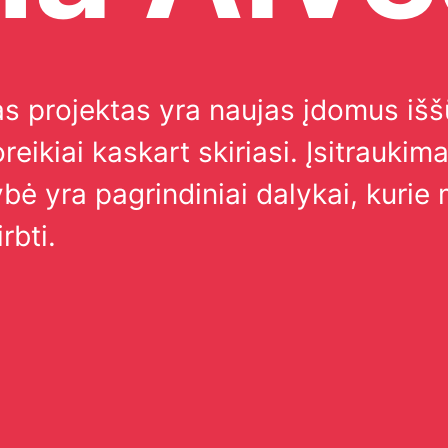
s projektas yra naujas įdomus iš
reikiai kaskart skiriasi. Įsitraukima
ė yra pagrindiniai dalykai, kurie
rbti.