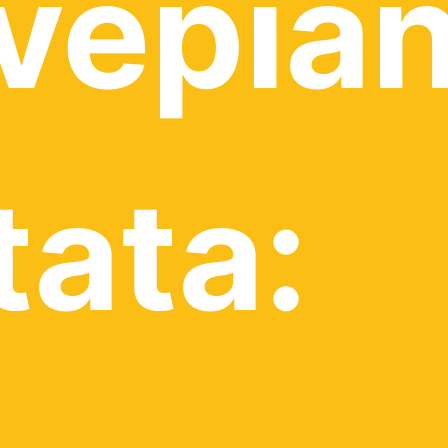
vepian
tata: