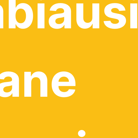
biausi
ane