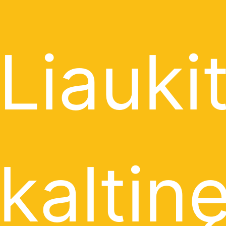
Liauki
kaltin