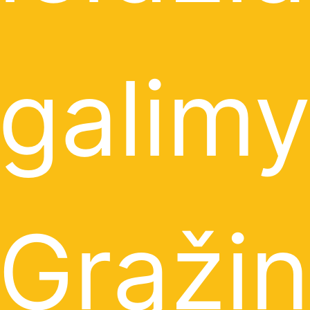
galimy
Grąžin