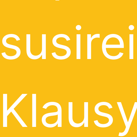
susire
Klausy