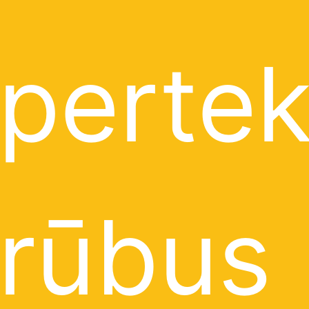
pertek
rūbus