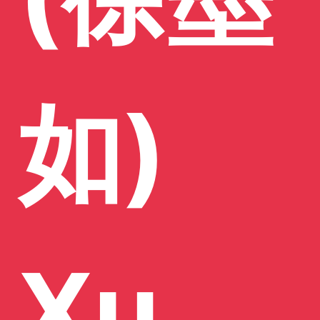
如)
Xu