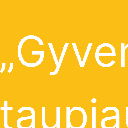
„Gyve
taupia