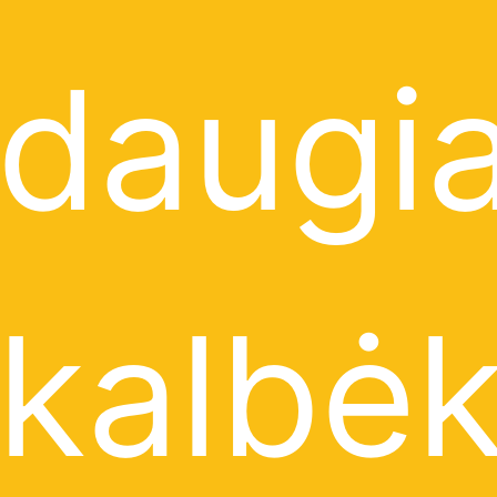
daugia
kalbėk