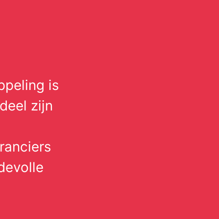
ppeling is
deel zijn
ranciers
devolle