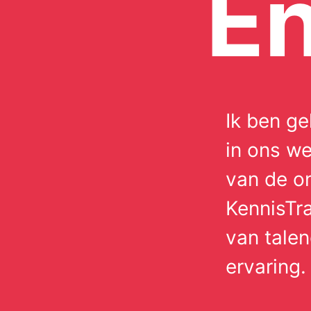
En
Ik ben ge
in ons we
van de o
KennisTra
van talen
ervaring.