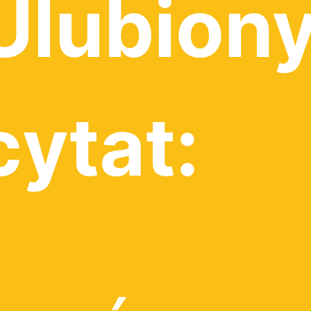
Ulubion
cytat: