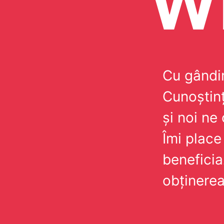
Wi
Cu gândir
Cunoștinț
și noi ne
Îmi place
beneficiaz
obținerea