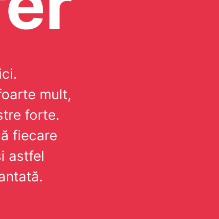
er
ci.
foarte mult,
tre forte.
ă fiecare
i astfel
antată.