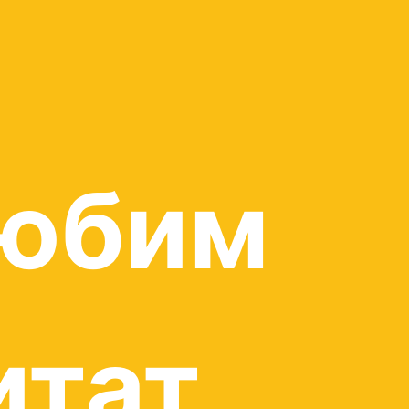
юбим
итат