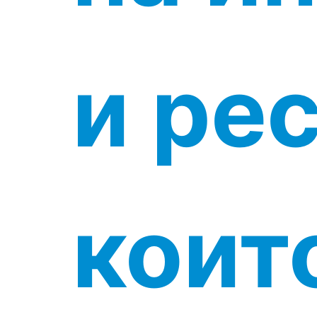
и рес
коит