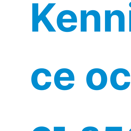
Kenni
се о