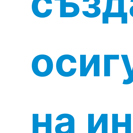
създ
осиг
на и