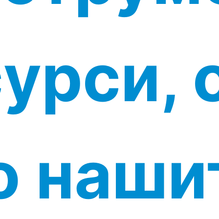
урси, 
о наши