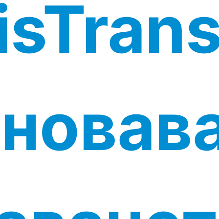
sTrans
сновава