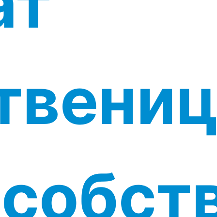
ат
твениц
 собст