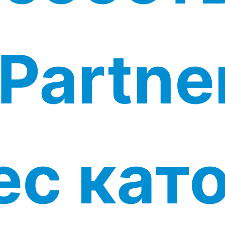
Partne
ес кат