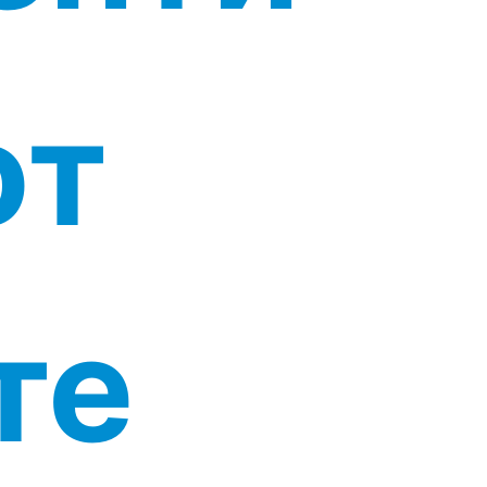
от
те