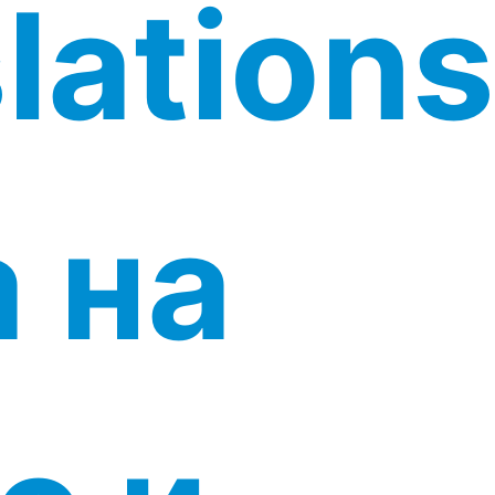
lations
 на