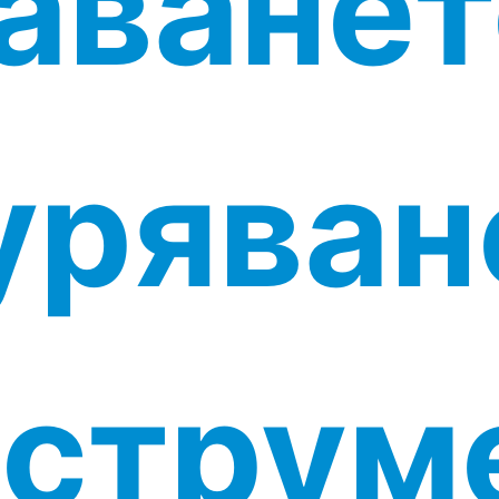
аванет
уряван
нструм