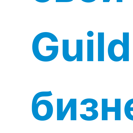
Guild
бизн