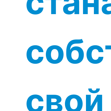
стан
собс
свой