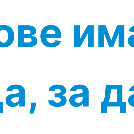
ове им
а, за д