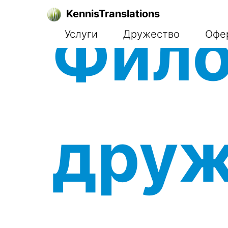
KennisTranslations
Фило
Услуги
Дружество
Офе
друж