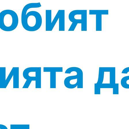
обият
ията д