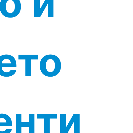
о и
ето
енти