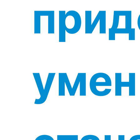
прид
умен