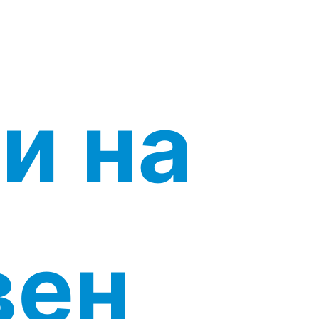
и на
вен