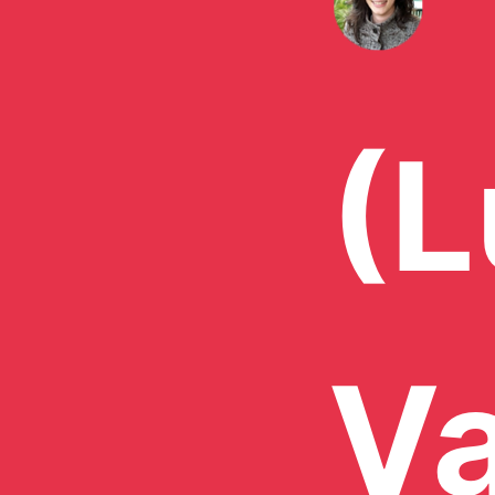
(L
Va