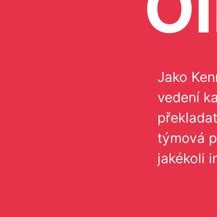
Ol
Jako Ken
vedení ka
překladat
týmová p
jakékoli i