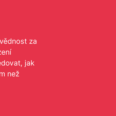
ovědnost za
zení
edovat, jak
ům než