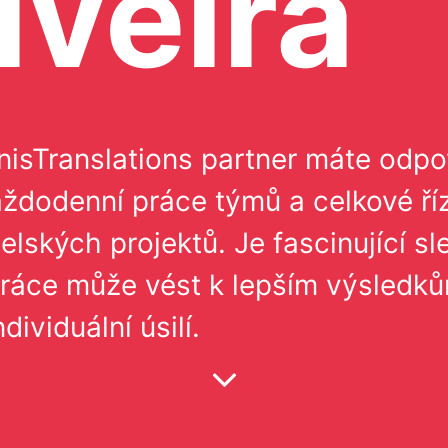
iveira
nisTranslations partner máte odp
ždodenní práce týmů a celkové ří
elských projektů. Je fascinující sl
ráce může vést k lepším výsledk
ndividuální úsilí.