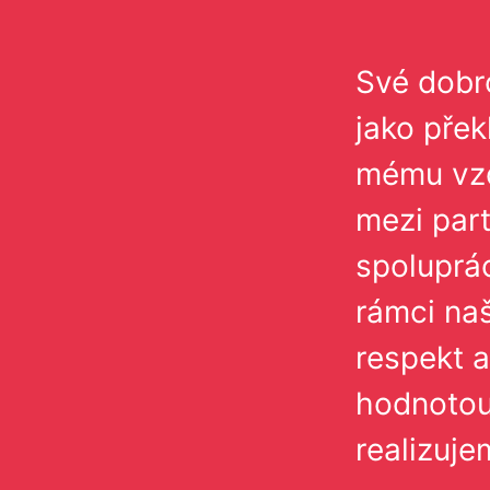
Své dobro
jako přek
mému vzd
mezi par
spoluprác
rámci naš
respekt a
hodnotou 
realizuj