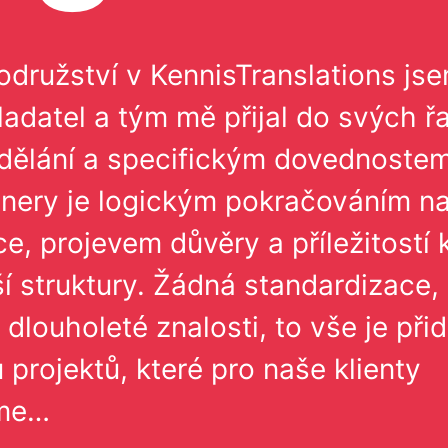
družství v KennisTranslations jse
ladatel a tým mě přijal do svých ř
ělání a specifickým dovednostem. 
tnery je logickým pokračováním na
e, projevem důvěry a příležitostí 
í struktury. Žádná standardizace,
 dlouholeté znalosti, to vše je při
projektů, které pro naše klienty
eme…