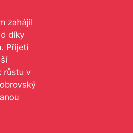
m zahájil
ad díky
Přijetí
ší
k růstu v
 obrovský
danou