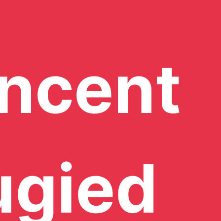
ncent
ugied