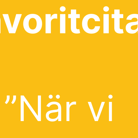
voritcit
”När vi